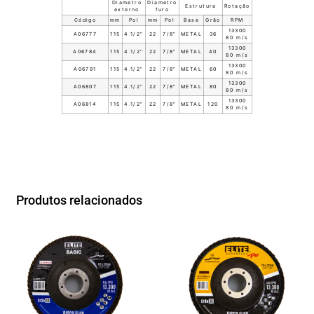
Diametro
Diametro
Estrutura
Rotação
externo
furo
Código
mm
Pol
mm
Pol
Base
Grão
RPM
13300
A06777
115
4.1/2”
22
7/8”
METAL
36
80 m/s
13300
A06784
115
4.1/2”
22
7/8”
METAL
40
80 m/s
13300
A06791
115
4.1/2”
22
7/8”
METAL
60
80 m/s
13300
A06807
115
4.1/2”
22
7/8”
METAL
80
80 m/s
13300
A06814
115
4.1/2”
22
7/8”
METAL
120
80 m/s
Produtos relacionados