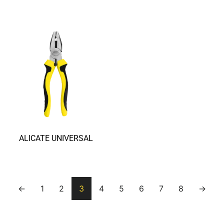
ALICATE UNIVERSAL
Ler mais
←
1
2
3
4
5
6
7
8
→