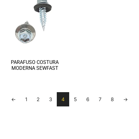
PARAFUSO COSTURA
MODERNA SEWFAST
Ler mais
←
1
2
3
4
5
6
7
8
→