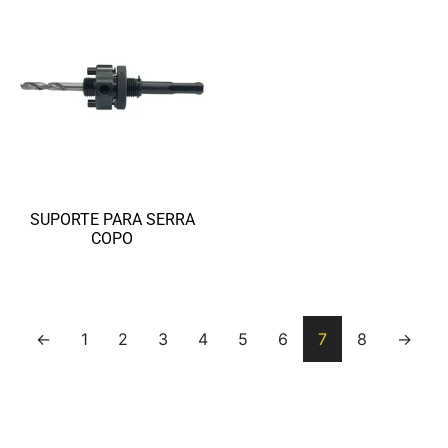
SUPORTE PARA SERRA
COPO
Ler mais
←
1
2
3
4
5
6
7
8
→